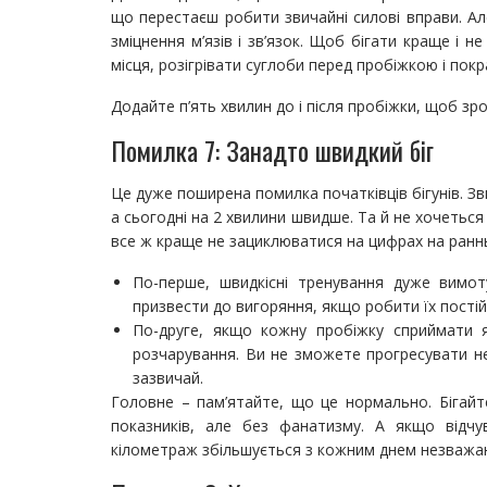
що перестаєш робити звичайні силові вправи. Ал
зміцнення м’язів і зв’язок. Щоб бігати краще і 
місця, розігрівати суглоби перед пробіжкою і пок
Додайте п’ять хвилин до і після пробіжки, щоб зро
Помилка 7: Занадто швидкий біг
Це дуже поширена помилка початківців бігунів. Зв
а сьогодні на 2 хвилини швидше. Та й не хочеться
все ж краще не зациклюватися на цифрах на раннь
По-перше, швидкісні тренування дуже вимо
призвести до вигоряння, якщо робити їх постій
По-друге, якщо кожну пробіжку сприймати я
розчарування. Ви не зможете прогресувати нес
зазвичай.
Головне – пам’ятайте, що це нормально. Бігай
показників, але без фанатизму. А якщо відчу
кілометраж збільшується з кожним днем незважаюч