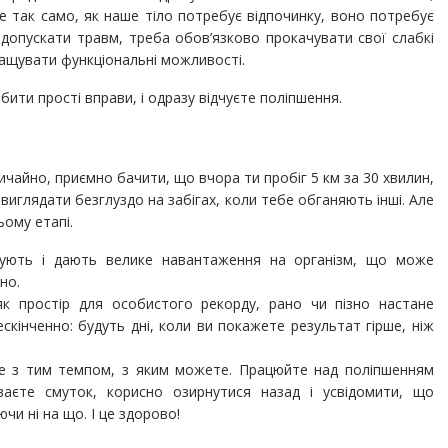
е так само, як наше тіло потребує відпочинку, воно потребує
не допускати травм, треба обов’язково прокачувати свої слабкі
ращувати функціональні можливості.
бити прості вправи, і одразу відчуєте поліпшення.
ичайно, приємно бачити, що вчора ти пробіг 5 км за 30 хвилин,
 виглядати безглуздо на забігах, коли тебе обганяють інші. Але
ому етапі.
тують і дають велике навантаження на організм, що може
но.
к простір для особистого рекорду, рано чи пізно настане
кінченно: будуть дні, коли ви покажете результат гірше, ніж
те з тим темпом, з яким можете. Працюйте над поліпшенням
ваєте смуток, корисно озирнутися назад і усвідомити, що
и ні на що. І це здорово!