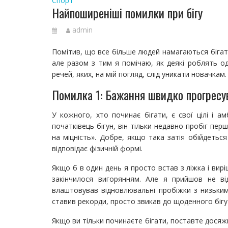
Спорт
Найпоширеніші помилки при бігу
admin
Помітив, що все більше людей намагаються бігати
але разом з тим я помічаю, як деякі роблять од
речей, яких, на мій погляд, слід уникати новачкам.
Помилка 1: Бажання швидко прогресу
У кожного, хто починає бігати, є свої цілі і а
початківець бігун, він тільки недавно пробіг пе
на міцність». Добре, якщо така затія обійдетьс
відповідає фізичній формі.
Якщо б в один день я просто встав з ліжка і вирі
закінчилося вигорянням. Але я прийшов не від
влаштовував відновлювальні пробіжки з низьким 
ставив рекорди, просто звикав до щоденного бігу
Якщо ви тільки починаєте бігати, поставте досяж