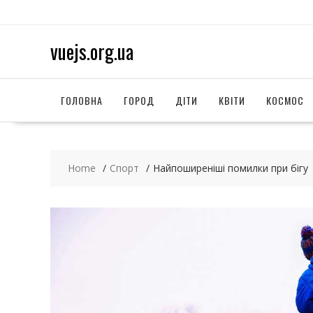
S
k
i
vuejs.org.ua
p
t
o
c
ГОЛОВНА
ГОРОД
ДІТИ
КВІТИ
КОСМОС
o
n
t
e
Home
Спорт
Найпоширеніші помилки при бігу
n
t