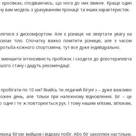
 кросівках, сподіваючись, що нога до них звикне. Краще один
ібну вам модель з урахуванням пронації та інших характеристик.
лятися з дискомфортом. Але є різниця: не звертати увагу на
осилає тіло. Спочатку важко помітити різницю, але з часом
оротьба кожного спортсмена, тут все дуже індивідуально.
зменшити інтенсивність пробіжок і сходити до фізіотерапевта
ого стану і дадуть рекомендації.
я
пробігати по 10 км? Якийсь ти ледачий бігун! » – дуже важливо
кожен день, але тільки при належному відновлення. Біг – це
 одне і те ж повторюється рух. І тому нашим м’язам, зв’язкам,
.
ред бігом: вийшов і відразу побіг. Або біг захоплює настільки,