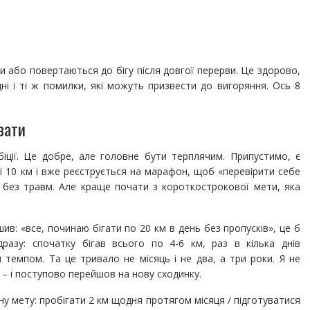
 або повертаються до бігу після довгої перерви. Це здорово,
ні і ті ж помилки, які можуть призвести до вигоряння. Ось 8
вати
мбіції. Це добре, але головне бути терплячим. Припустимо, є
рші 10 км і вже реєструється на марафон, щоб «перевірити себе
я без травм. Але краще почати з короткострокової мети, яка
шив: «все, починаю бігати по 20 км в день без пропусків», це б
разу: спочатку бігав всього по 4-6 км, раз в кілька днів
темпом. Та це тривало не місяць і не два, а три роки. Я не
 – і поступово перейшов на нову сходинку.
ну мету: пробігати 2 км щодня протягом місяця / підготуватися