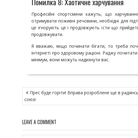
Помилка 8: Хаотичне харчування
Професійні спортсмени кажуть, що харчуванн
отримувати поживні речовини, необхідні для підт
це ігнорують це і продовжують їсти що прийдет
продовжувати.
Я вважаю, якщо починати бігати, то треба почи
інтернеті про здоровому раціоні. Раджу почитати кн
мінімум, вони можуть надихнути вас.
Н
Прес буде горіти! Вправа розроблене ще в радянс
а
союзі
в
и
г
LEAVE A COMMENT
а