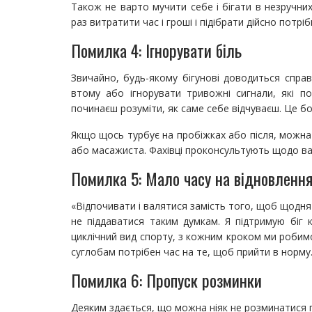
Також не варто мучити себе і бігати в незручних
раз витратити час і гроші і підібрати дійсно потр
Помилка 4: Ігнорувати біль
Звичайно, будь-якому бігунові доводиться справ
втому або ігнорувати тривожні сигнали, які п
починаєш розуміти, як саме себе відчуваєш. Це б
Якщо щось турбує на пробіжках або після, можна 
або масажиста. Фахівці проконсультують щодо ваш
Помилка 5: Мало часу на відновленн
«Відпочивати і валятися замість того, щоб щодня 
не піддаватися таким думкам. Я підтримую біг 
циклічний вид спорту, з кожним кроком ми робимо
суглобам потрібен час на те, щоб прийти в норму
Помилка 6: Пропуск розминки
Деяким здається, що можна ніяк не розминатися пе