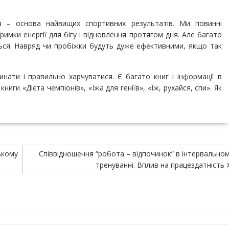
я – основа найвищих спортивних результатів. Ми повинні
римки енергії для бігу і відновлення протягом дня. Але багато
ься. Навряд чи пробіжки будуть дуже ефективними, якщо так
нати і правильно харчуватися. Є багато книг і інформації в
иги «Дієта чемпіонів», «Їжа для геніїв», «Їж, рухайся, спи». Як
ькому
Співвідношення “робота – відпочинок” в інтервально
тренуванні. Вплив на працездатність