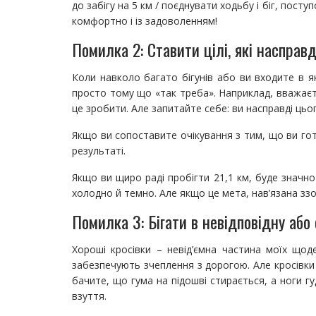
до забігу на 5 км / поєднувати ходьбу і біг, пос
комфортно і із задоволенням!
Помилка 2: Ставити цілі, які насправд
Коли навколо багато бігунів або ви входите в я
просто тому що «так треба». Наприклад, вважаєть
це зробити. Але запитайте себе: ви насправді цьо
Якщо ви сопоставите очікування з тим, що ви гот
результаті.
Якщо ви щиро раді пробігти 21,1 км, буде значно
холодно й темно. Але якщо це мета, нав’язана ззо
Помилка 3: Бігати в невідповідну або 
Хороші кросівки – невід’ємна частина моїх щод
забезпечують зчеплення з дорогою. Але кросівки 
бачите, що гума на підошві стирається, а ноги г
взуття.