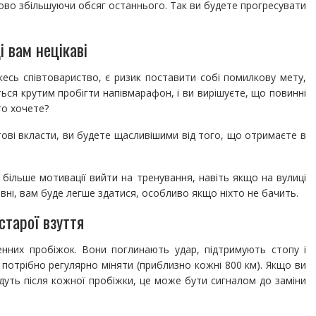
тупово збільшуючи обсяг останнього. Так ви будете прогресувати
і вам нецікаві
кесь співтовариство, є ризик поставити собі помилкову мету,
ся крутим пробігти напівмарафон, і ви вирішуєте, що повинні
го хочете?
ові вкласти, ви будете щасливішими від того, що отримаєте в
 більше мотивації вийти на тренування, навіть якщо на вулиці
вні, вам буде легше здатися, особливо якщо ніхто не бачить.
старої взуття
енних пробіжок. Вони поглинають удар, підтримують стопу і
потрібно регулярно міняти (приблизно кожні 800 км). Якщо ви
удуть після кожної пробіжки, це може бути сигналом до заміни